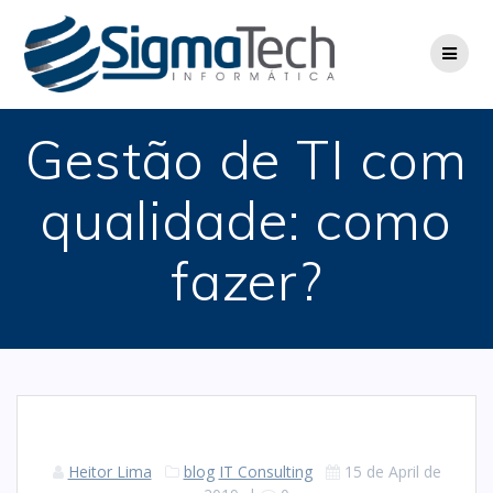
Skip
to
content
Gestão de TI com
qualidade: como
fazer?
Heitor Lima
blog
IT Consulting
15 de April de