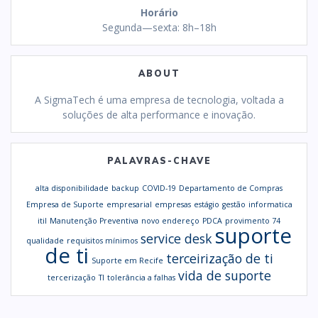
Horário
Segunda—sexta: 8h–18h
ABOUT
A SigmaTech é uma empresa de tecnologia, voltada a
soluções de alta performance e inovação.
PALAVRAS-CHAVE
alta disponibilidade
backup
COVID-19
Departamento de Compras
Empresa de Suporte
empresarial
empresas
estágio
gestão
informatica
itil
Manutenção Preventiva
novo endereço
PDCA
provimento 74
suporte
service desk
qualidade
requisitos mínimos
de ti
terceirização de ti
Suporte em Recife
vida de suporte
tercerização
TI
tolerância a falhas