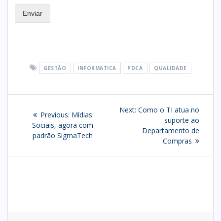
Enviar
GESTÃO
INFORMATICA
PDCA
QUALIDADE
Post
Next
Next:
Como o TI atua no
Previous
Previous:
Mídias
navigation
post:
suporte ao
post:
Sociais, agora com
Departamento de
padrão SigmaTech
Compras