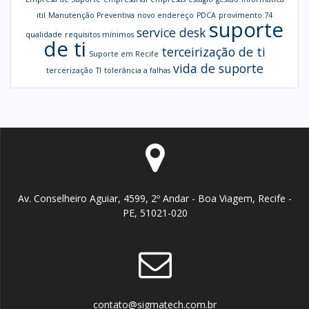
itil
Manutenção Preventiva
novo endereço
PDCA
provimento 74
suporte
service desk
qualidade
requisitos mínimos
de ti
terceirização de ti
Suporte em Recife
vida de suporte
tercerização
TI
tolerância a falhas
Av. Conselheiro Aguiar, 4599, 2º Andar - Boa Viagem, Recife -
PE, 51021-020
contato@sigmatech.com.br