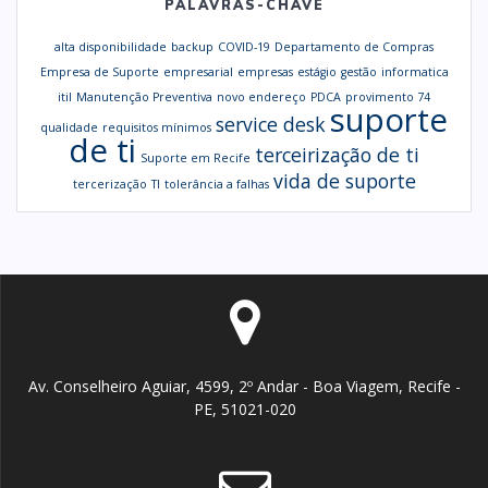
PALAVRAS-CHAVE
alta disponibilidade
backup
COVID-19
Departamento de Compras
Empresa de Suporte
empresarial
empresas
estágio
gestão
informatica
itil
Manutenção Preventiva
novo endereço
PDCA
provimento 74
suporte
service desk
qualidade
requisitos mínimos
de ti
terceirização de ti
Suporte em Recife
vida de suporte
tercerização
TI
tolerância a falhas
Av. Conselheiro Aguiar, 4599, 2º Andar - Boa Viagem, Recife -
PE, 51021-020